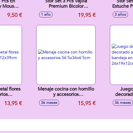
5 Pcs En
Stor Set 3 Pcs Vajilla
Stor Se
y Mouse
Premium Bicolor
Estuche 
ther
Antideslizante Minnie
9,50 €
19,95 €
1 año
3 años
Indigo Dreams
tal flores
Menaje cocina con hornillo
Juego
rios
y accesorios
decorad
9cm
56'5x36x6'5cm
bandej
13,95 €
15,95 €
36 meses
36 meses
26