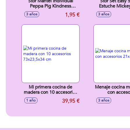
Stor Mantel Individual
Stor Set Easy 
Peppa Pig Kindness
Estuche Micke
Counts
Better Toge
1,95 €
3 años
3 años
Mi primera cocina de
Menaje cocina me
madera con 10 accesorios
con acceso
73x23,5x34 cm
21x12x3
39,95 €
1 año
3 años