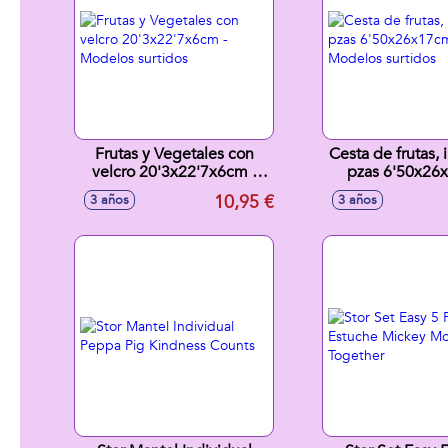
Frutas y Vegetales con
Cesta de frutas, 
velcro 20'3x22'7x6cm -
pzas 6'50x26
Modelos surtidos
Modelos sur
10,95 €
3 años
3 años