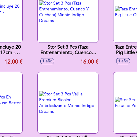
incluye 20
Stor Set 3 Pcs (Taza
Taza Entr
x17cm -
Entrenamiento, Cuenco Y
Pig Littl
tidos
Cuchara) Minnie Indigo
12,00 €
16,00 €
1 año
1 año
Dreams