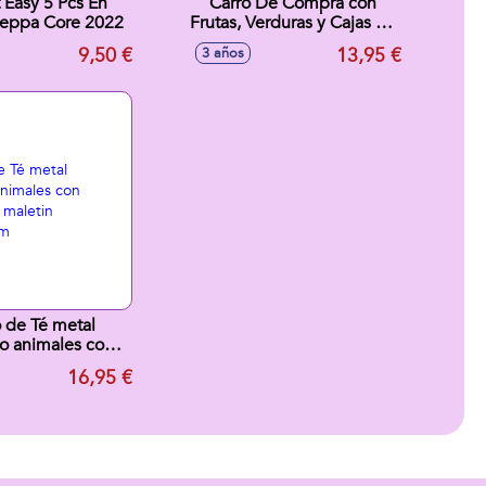
t Easy 5 Pcs En
Carro De Compra con
Peppa Core 2022
Frutas, Verduras y Cajas de
alimentos. 55x43x30 Cm -
9,50 €
13,95 €
3 años
Modelos surtidos
 de Té metal
o animales con
a en maletin
16,95 €
x19x12cm