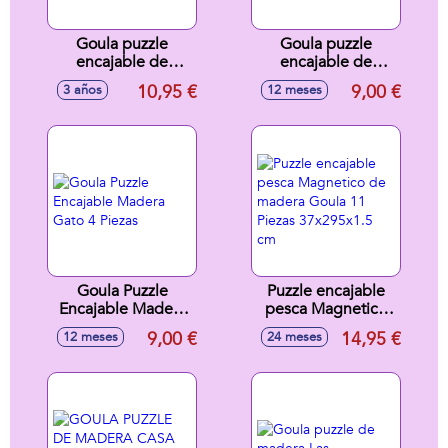
Goula puzzle
Goula puzzle
encajable de
encajable de
madera Mi comida
madera Gallina 4
10,95 €
9,00 €
3 años
12 meses
favorita
piezas
Goula Puzzle
Puzzle encajable
Encajable Madera
pesca Magnetico
Gato 4 Piezas
de madera Goula
9,00 €
14,95 €
12 meses
24 meses
11 Piezas
37x295x1.5 cm