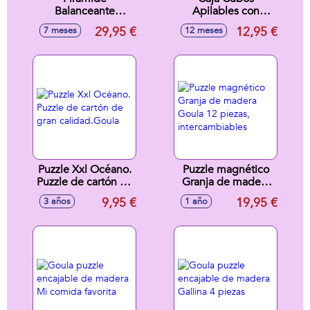
Balanceante
Apilables con
Gigante Fisher
accesorios
29,95 €
12,95 €
7 meses
12 meses
Price más de 35
33x9x22cm
Cm
Puzzle Xxl Océano.
Puzzle magnético
Puzzle de cartón de
Granja de madera
gran calidad.Goula
Goula 12 piezas,
9,95 €
19,95 €
3 años
1 año
intercambiables