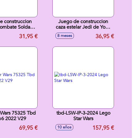
e construccion
Juego de construccion
Combate Soldado
caza estelar Jedi de Yoda
y Droide de
Lego Star Wars
31,95 €
36,95 €
8 meses
Lego Star Wars
 Wars 75325 Tbd
tbd-LSW-IP-3-2024 Lego
w6 2022 V29
Star Wars
69,95 €
157,95 €
10 años