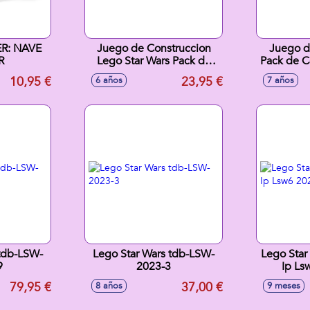
R: NAVE
Juego de Construccion
Juego d
R
Lego Star Wars Pack de
Pack de 
Combate: Emboscada en
Clon 
10,95 €
23,95 €
6 años
7 años
Mandalore
Combate 
 tdb-LSW-
Lego Star Wars tdb-LSW-
Lego Star
9
2023-3
Ip Ls
79,95 €
37,00 €
8 años
9 meses