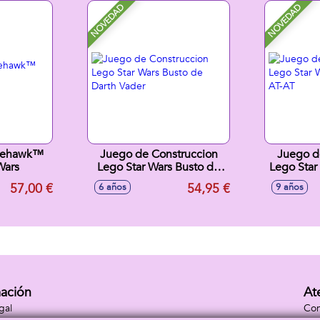
NOVEDAD
NOVEDAD
irehawk™
Juego de Construccion
Juego d
Wars
Lego Star Wars Busto de
Lego Star
Darth Vader
57,00 €
54,95 €
6 años
9 años
mación
At
gal
Con