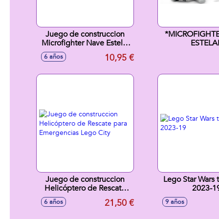
Juego de construccion
*MICROFIGHTE
Microfighter Nave Estelar
ESTELA
de Boba Fett Lego Star
10,95 €
6 años
Wars
Juego de construccion
Lego Star Wars
Helicóptero de Rescate
2023-1
para Emergencias Lego
21,50 €
6 años
9 años
City