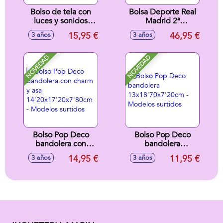
Bolso de tela con
Bolsa Deporte Real
luces y sonidos
Madrid 2ª
¡Puedes guardar
Equipacion 25/26
15,95 €
46,95 €
3 años
3 años
todas tus cosas!
50X25X25Cm
19x26x24cm -
Modelos surtidos
NOVEDAD
NOVEDAD
Bolso Pop Deco
Bolso Pop Deco
bandolera con
bandolera
charm y asa
13x18'70x7'20cm -
14,95 €
11,95 €
3 años
3 años
14'20x17'20x7'80cm
Modelos surtidos
- Modelos surtidos