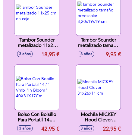
Tambor Sounder
Tambor Sounder
metalizado 11x25
metalizado tamaño
cm en caja
preescolar
18,95 €
9,95 €
3 años
3 años
8,20x19x19 cm
Bolso Con Bolsillo
Mochila MICKEY
Para Portatil 14,1''
Hood Clever
Vmb "In Bloom"
31x26x11 cm
42,95 €
22,95 €
3 años
3 años
40X31X17Cm