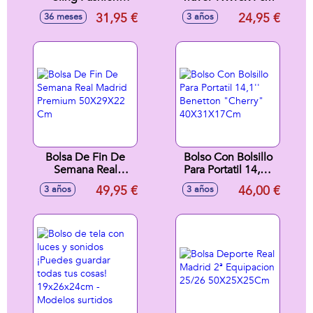
Travel 16x17x7 cm
31,95 €
24,95 €
36 meses
3 años
Bolsa De Fin De
Bolso Con Bolsillo
Semana Real
Para Portatil 14,1''
Madrid Premium
Benetton "Cherry"
49,95 €
46,00 €
3 años
3 años
50X29X22 Cm
40X31X17Cm