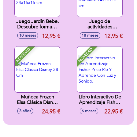
Juego Jardín Bebe.
Juego de
Descubre formas y
actividades
colores! 24x15x15
Matrioska con
12,95 €
12,95 €
10 meses
18 meses
cm
forma de animales.
24x15x15 cm
NOVEDAD
NOVEDAD
Muñeca Frozen
Libro Interactivo De
Elsa Clásica Disney
Aprendizaje Fisher-
38 Cm
Price Ríe Y
24,95 €
22,95 €
3 años
6 meses
Aprende Con Luz y
Sonido.