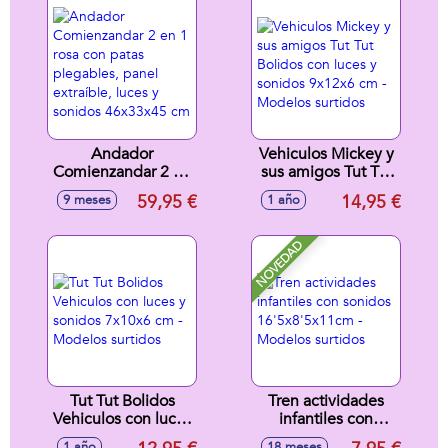
Andador
Vehiculos Mickey y
Comienzandar 2 en
sus amigos Tut Tut
1 rosa con patas
Bolidos con luces y
59,95 €
14,95 €
9 meses
1 año
plegables, panel
sonidos 9x12x6 cm
extraíble, luces y
- Modelos surtidos
sonidos 46x33x45
NOVEDAD
cm
Tut Tut Bolidos
Tren actividades
Vehiculos con luces
infantiles con
y sonidos 7x10x6
sonidos
1 año
18 meses