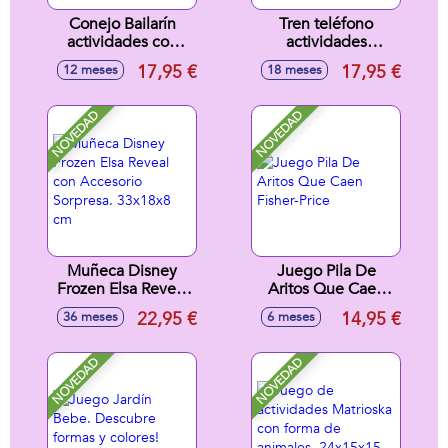
Conejo Bailarín
Tren teléfono
actividades con
actividades
luces y sonidos,
infantiles 3 en 1,
17,95 €
17,95 €
12 meses
18 meses
20x15x11cm
tren, teléfono y
cubo actividades,
con sonidos
NOVEDAD
NOVEDAD
13x26x11cm
Muñeca Disney
Juego Pila De
Frozen Elsa Reveal
Aritos Que Caen
con Accesorio
Fisher-Price
22,95 €
14,95 €
36 meses
6 meses
Sorpresa. 33x18x8
cm
NOVEDAD
NOVEDAD