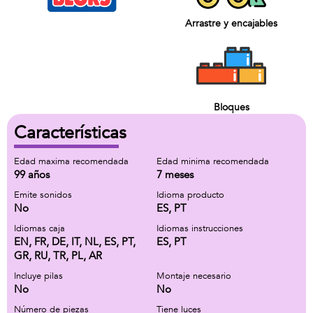
Arrastre y encajables
Bloques
Características
Edad maxima recomendada
Edad minima recomendada
99 años
7 meses
Emite sonidos
Idioma producto
No
ES, PT
Idiomas caja
Idiomas instrucciones
EN, FR, DE, IT, NL, ES, PT,
ES, PT
GR, RU, TR, PL, AR
Incluye pilas
Montaje necesario
No
No
Número de piezas
Tiene luces