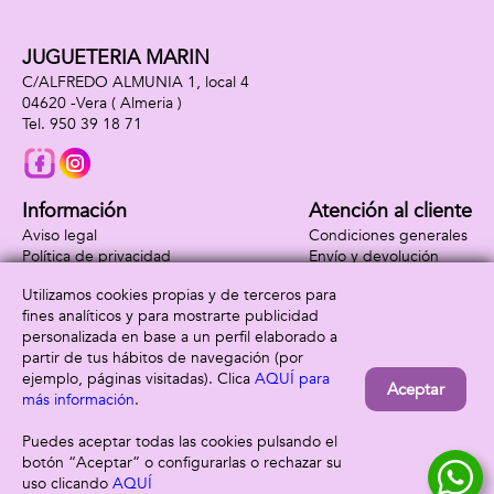
JUGUETERIA MARIN
C/ALFREDO ALMUNIA 1, local 4
04620 -
Vera
( Almeria )
950 39 18 71
Información
Atención al cliente
Aviso legal
Condiciones generales
Política de privacidad
Envío y devolución
Política de cookies
Contacto
Utilizamos cookies propias y de terceros para
Formas de pago
fines analíticos y para mostrarte publicidad
personalizada en base a un perfil elaborado a
partir de tus hábitos de navegación (por
ejemplo, páginas visitadas). Clica
AQUÍ para
Aceptar
más información
.
Puedes aceptar todas las cookies pulsando el
botón “Aceptar” o configurarlas o rechazar su
uso clicando
AQUÍ