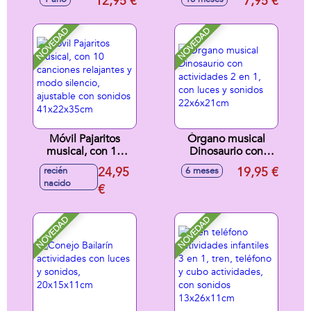
12,95 €
7,95 €
cm - Modelos
16'5x8'5x11cm -
surtidos
Modelos surtidos
NOVEDAD
NOVEDAD
Móvil Pajaritos
Órgano musical
musical, con 10
Dinosaurio con
canciones
actividades 2 en 1,
24,95
19,95 €
recién
6 meses
relajantes y modo
con luces y sonidos
nacido
silencio, ajustable
€
22x6x21cm
con sonidos
41x22x35cm
NOVEDAD
NOVEDAD