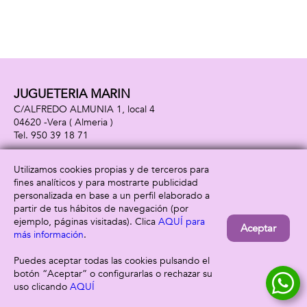
JUGUETERIA MARIN
C/ALFREDO ALMUNIA 1, local 4
04620 -
Vera
( Almeria )
950 39 18 71
Utilizamos cookies propias y de terceros para
fines analíticos y para mostrarte publicidad
Información
Atención al cliente
personalizada en base a un perfil elaborado a
Aviso legal
Condiciones generales
partir de tus hábitos de navegación (por
Política de privacidad
Envío y devolución
ejemplo, páginas visitadas). Clica
AQUÍ para
Aceptar
Política de cookies
Contacto
más información
.
Formas de pago
Puedes aceptar todas las cookies pulsando el
botón “Aceptar” o configurarlas o rechazar su
uso clicando
AQUÍ