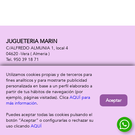
JUGUETERIA MARIN
C/ALFREDO ALMUNIA 1, local 4
04620 -
Vera
( Almeria )
950 39 18 71
Utilizamos cookies propias y de terceros para
fines analíticos y para mostrarte publicidad
Información
Atención al cliente
personalizada en base a un perfil elaborado a
Aviso legal
Condiciones generales
partir de tus hábitos de navegación (por
Política de privacidad
Envío y devolución
ejemplo, páginas visitadas). Clica
AQUÍ para
Aceptar
Política de cookies
Contacto
más información
.
Formas de pago
Puedes aceptar todas las cookies pulsando el
botón “Aceptar” o configurarlas o rechazar su
uso clicando
AQUÍ