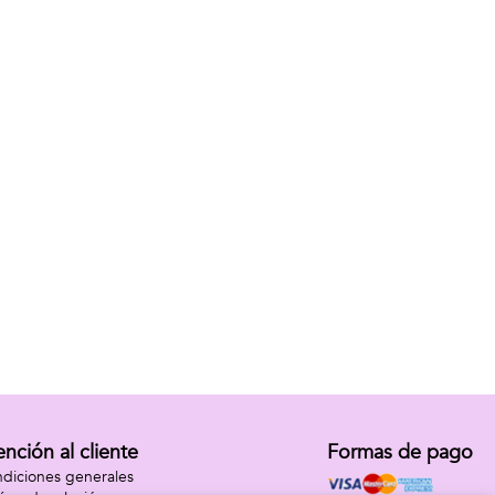
ención al cliente
Formas de pago
diciones generales