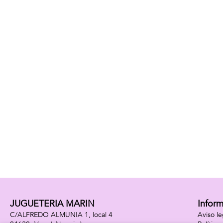
JUGUETERIA MARIN
Infor
C/ALFREDO ALMUNIA 1, local 4
Aviso le