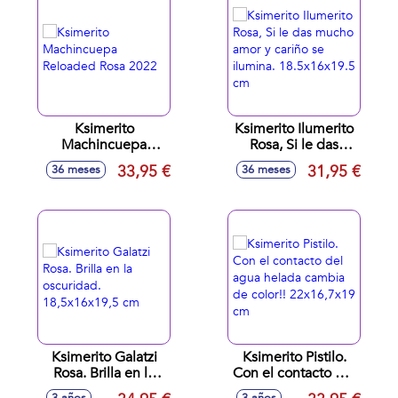
Ksimerito
Ksimerito Ilumerito
Machincuepa
Rosa, Si le das
Reloaded Rosa
mucho amor y
33,95 €
31,95 €
36 meses
36 meses
2022
cariño se ilumina.
18.5x16x19.5 cm
Ksimerito Galatzi
Ksimerito Pistilo.
Rosa. Brilla en la
Con el contacto del
oscuridad.
agua helada