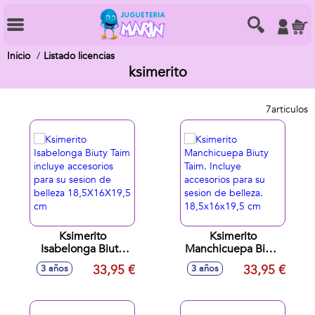
Inicio
Listado licencias
ksimerito
7
articulos
Ksimerito
Ksimerito
Isabelonga Biuty
Manchicuepa Biuty
Taim incluye
Taim. Incluye
33,95 €
33,95 €
3 años
3 años
accesorios para su
accesorios para su
sesion de belleza
sesion de belleza.
18,5X16X19,5 cm
18,5x16x19,5 cm