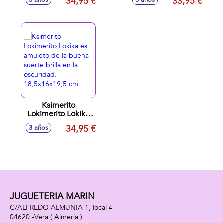
34,95 €
33,95 €
3 años
3 años
18,5x16x19,5 cm
cambia de color!!
22x16,7x19 cm
Ksimerito
Lokimerito Lokika
es amuleto de la
34,95 €
3 años
buena suerte brilla
en la oscuridad.
18,5x16x19,5 cm
JUGUETERIA MARIN
C/ALFREDO ALMUNIA 1, local 4
04620 -
Vera
( Almeria )