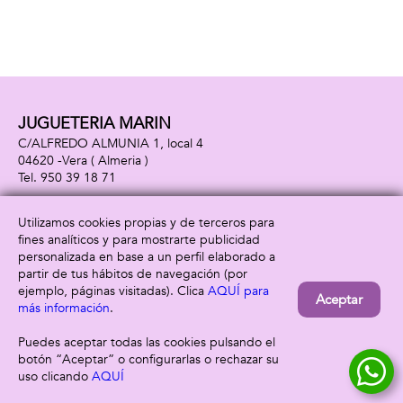
JUGUETERIA MARIN
C/ALFREDO ALMUNIA 1, local 4
04620 -
Vera
( Almeria )
950 39 18 71
Utilizamos cookies propias y de terceros para
fines analíticos y para mostrarte publicidad
Información
Atención al cliente
personalizada en base a un perfil elaborado a
Aviso legal
Condiciones generales
partir de tus hábitos de navegación (por
Política de privacidad
Envío y devolución
ejemplo, páginas visitadas). Clica
AQUÍ para
Aceptar
Política de cookies
Contacto
más información
.
Formas de pago
Puedes aceptar todas las cookies pulsando el
botón “Aceptar” o configurarlas o rechazar su
uso clicando
AQUÍ