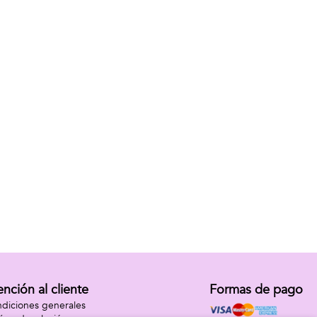
ención al cliente
Formas de pago
diciones generales