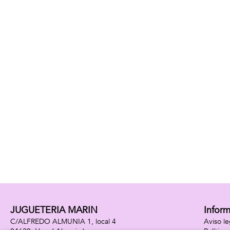
JUGUETERIA MARIN
Infor
C/ALFREDO ALMUNIA 1, local 4
Aviso le